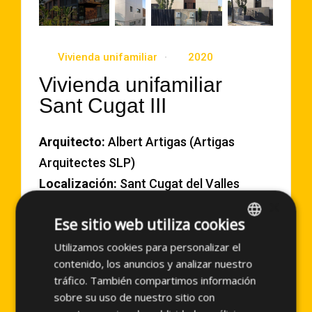
Vivienda unifamiliar
2020
Vivienda unifamiliar
Sant Cugat III
Arquitecto:
Albert Artigas (Artigas
Arquitectes SLP)
Localización:
Sant Cugat del Valles
×
(España)
Ese sitio web utiliza cookies
Año de Ejecución:
2020
Superficie aproximada:
375 m2
Utilizamos cookies para personalizar el
SPANISH
contenido, los anuncios y analizar nuestro
Sistema empleado:
BASIC KERF
ENGLISH
tráfico. También compartimos información
sobre su uso de nuestro sitio con