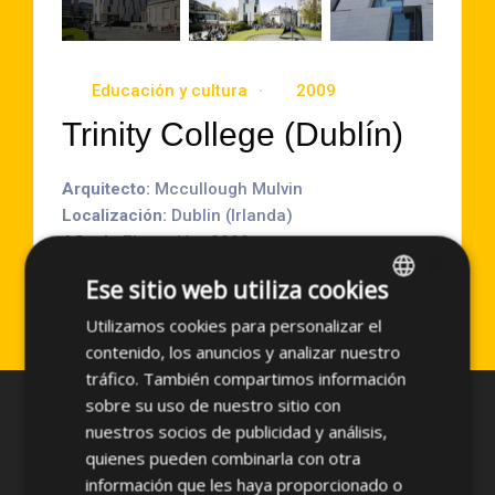
Educación y cultura
2009
Trinity College (Dublín)
Arquitecto:
Mccullough Mulvin
Localización:
Dublin (Irlanda)
Año de Ejecución
: 2009
×
Superficie aproximada:
1000 m2
Ese sitio web utiliza cookies
Sistema empleado:
PF-ALU/PL
Utilizamos cookies para personalizar el
SPANISH
contenido, los anuncios y analizar nuestro
ENGLISH
tráfico. También compartimos información
sobre su uso de nuestro sitio con
nuestros socios de publicidad y análisis,
quienes pueden combinarla con otra
información que les haya proporcionado o