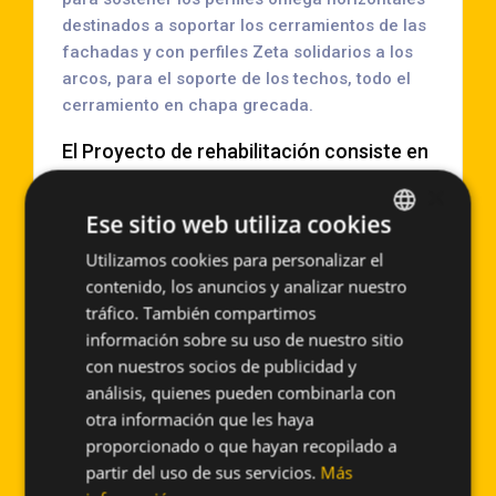
destinados a soportar los cerramientos de las
fachadas y con perfiles Zeta solidarios a los
arcos, para el soporte de los techos, todo el
cerramiento en chapa grecada.
El Proyecto de rehabilitación consiste en
cambiar la apariencia de la nave de forma
×
radical, para ello se ha reforzado las
Ese sitio web utiliza cookies
estructura metálica horizontal interior
Utilizamos cookies para personalizar el
SPANISH
con pilares consecutivos utilizando la
contenido, los anuncios y analizar nuestro
ENGLISH
tráfico. También compartimos
misma sección del perfil existente para
información sobre su uso de nuestro sitio
que puedan soportar la carga vertical del
con nuestros socios de publicidad y
aplacado cerámico del nuevo diseño, en
análisis, quienes pueden combinarla con
la parte superior se elimina la doble
otra información que les haya
proporcionado o que hayan recopilado a
pendiente para hacer un aplacado
partir del uso de sus servicios.
Más
completamente rectangular de la