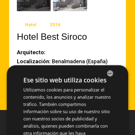
Hotel
2016
Hotel Best Siroco
Arquitecto:
Localización:
Benalmadena (España)
Año de Ejecución:
2016
×
Ese sitio web utiliza cookies
Superficie aproximada:
995 m2
Sistema empleado:
PF-ALT/SO
Utilizamos cookies para personalizar el
SPANISH
contenido, los anuncios y analizar nuestro
ENGLISH
tráfico. También compartimos
información sobre su uso de nuestro sitio
con nuestros socios de publicidad y
análisis, quienes pueden combinarla con
otra información que les haya