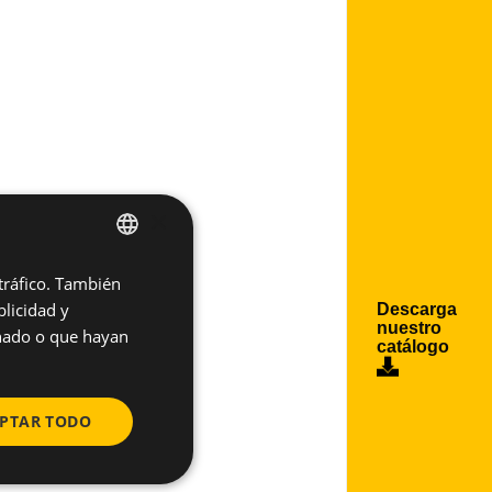
×
 tráfico. También
SPANISH
licidad y
Descarga
ENGLISH
nuestro
onado o que hayan
catálogo
PTAR TODO