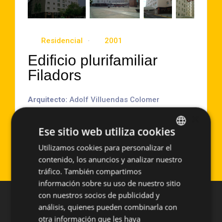
Residencial
2001
Edificio plurifamiliar
Filadors
Arquitecto:
Adolf Villuendas Colomer
Localización:
Sabadell (España)
×
Año de Ejecución:
2001
Ese sitio web utiliza cookies
Superficie aproximada:
6000 m2
Utilizamos cookies para personalizar el
SPANISH
Sistema empleado:
GR-AM-R
contenido, los anuncios y analizar nuestro
ENGLISH
tráfico. También compartimos
información sobre su uso de nuestro sitio
con nuestros socios de publicidad y
análisis, quienes pueden combinarla con
otra información que les haya