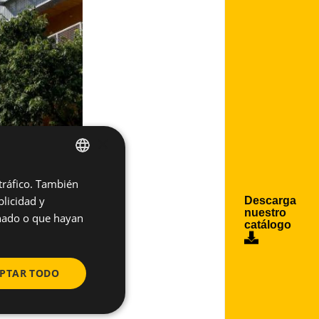
×
 tráfico. También
SPANISH
licidad y
Descarga
ENGLISH
nuestro
onado o que hayan
catálogo
PTAR TODO