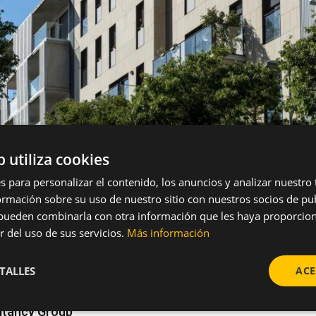
b utiliza cookies
s para personalizar el contenido, los anuncios y analizar nuestro
mación sobre su uso de nuestro sitio con nuestros socios de pub
s pueden combinarla con otra información que les haya proporci
r del uso de sus servicios.
Más información
 Espronceda
TALLES
ACE
ltancy Group