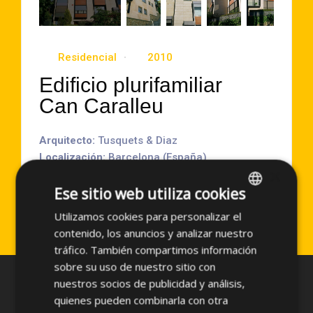
Residencial
2010
Edificio plurifamiliar
Can Caralleu
Arquitecto:
Tusquets & Diaz
Localización:
Barcelona (España)
×
Año de Ejecución:
2010
Ese sitio web utiliza cookies
Superficie aproximada:
5800 m2
Sistema empleado:
GR-AM-V
Utilizamos cookies para personalizar el
SPANISH
contenido, los anuncios y analizar nuestro
ENGLISH
tráfico. También compartimos información
sobre su uso de nuestro sitio con
nuestros socios de publicidad y análisis,
quienes pueden combinarla con otra