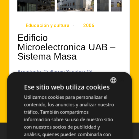
Educación y cultura
2006
Edificio
Microelectronica UAB –
Sistema Masa
Arquitecto:
Guillermo Sanchez Gil
×
Localización:
Bellaterra (España)
Ese sitio web utiliza cookies
Año de Ejecución:
2006
Superficie aproximada:
1.350 m2
Utilizamos cookies para personalizar el
SPANISH
Sistema empleado:
PF-ALU/CER
contenido, los anuncios y analizar nuestro
ENGLISH
tráfico. También compartimos
información sobre su uso de nuestro sitio
con nuestros socios de publicidad y
análisis, quienes pueden combinarla con