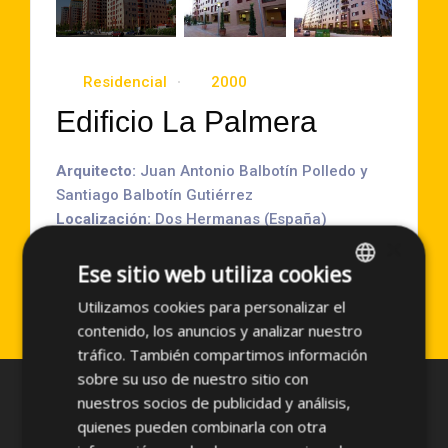
Residencial
2000
Edificio La Palmera
Arquitecto:
Juan Antonio Balbotín Polledo y
Santiago Balbotín Gutiérrez
Localización:
Dos Hermanas (España)
×
Año de Ejecución:
2000
Superficie aproximada:
2000 m2
Ese sitio web utiliza cookies
Sistema empleado:
PF-ALU/PL
Utilizamos cookies para personalizar el
SPANISH
contenido, los anuncios y analizar nuestro
ENGLISH
tráfico. También compartimos información
sobre su uso de nuestro sitio con
nuestros socios de publicidad y análisis,
quienes pueden combinarla con otra