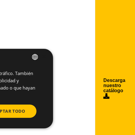
×
 tráfico. También
SPANISH
licidad y
Descarga
ENGLISH
nuestro
onado o que hayan
catálogo
PTAR TODO