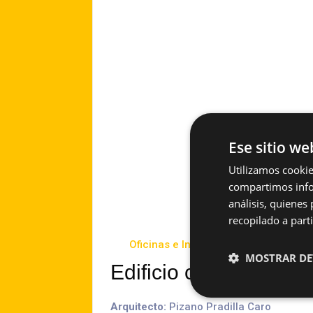
Ese sitio we
Utilizamos cookie
compartimos infor
análisis, quiene
recopilado a parti
Oficinas e Industrial
2009
MOSTRAR DE
Edificio calle 63 Squ
Arquitecto:
Pizano Pradilla Caro