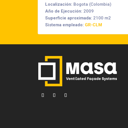
Localización:
Bogota (Colombia)
Año de Ejecución:
2009
Superficie aproximada:
2100 m2
Sistema empleado:
GR-CLM