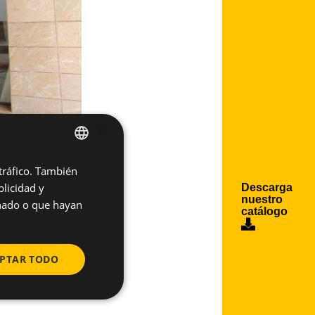
×
 tráfico. También
SPANISH
licidad y
Descarga
ENGLISH
nuestro
onado o que hayan
catálogo
PTAR TODO