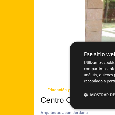
Ese sitio we
Utilizamos cookie
compartimos infor
análisis, quiene
recopilado a parti
Educación y cultura
2005
MOSTRAR DE
Centro Civico Riells d
Arquitecto:
Joan Jordana