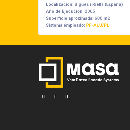
Localización:
Bigues i Riells (España)
Año de Ejecución:
2005
Superficie aproximada:
600 m2
Sistema empleado:
PF-ALU/PL